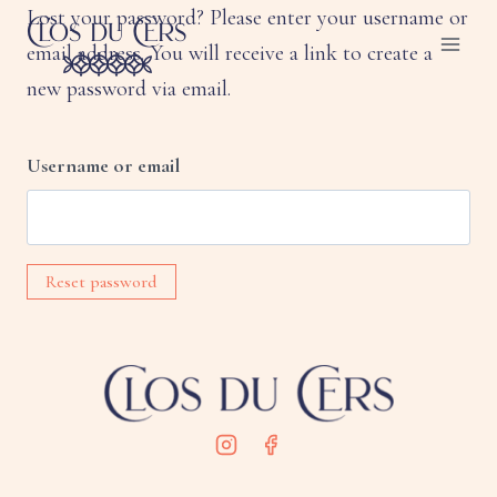
Skip
Lost your password? Please enter your username or
to
email address. You will receive a link to create a
content
new password via email.
Username or email
Reset password